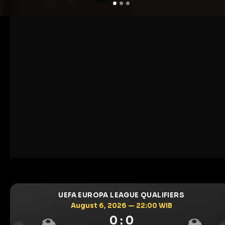
ALIFIERS
UEFA EUROPA LEAGUE QUA
0 WIB
August 7, 2026 — 00:0
0 : 0