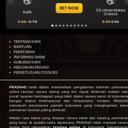
Previous
BET NOW
CS Universitatea
Red Bull Salzburg
Craiova
0.00
0.54
0.75
0.59
TENTANG KAMI
BANTUAN
PERATURAN
INFORMASI BANK
HUBUNGI KAMI
KEBIJAKAN PRIVASI
PERSETUJUAN COOKIES
PRADA4D
hadir dalam memberikan pengalaman bermain permaina
online taruhan secara daring yang kini dapat dinikmati melalui sat
pusat layanan terintegrasi yang telah diakui secara resmi di Indonesia
Dengan lisensi Internasional dan infrastruktur modern, PRADA4
memenuhi antusiasme pemain Indonesia yang menginginkan aren
permainan taruhan paling diminati.
Melalui tata kelola yang diawasi secara ketat dan katalog permaina
yang terus di update serta diperbarui, PRADA4D telah menjadi saran
utama bagi penggemar
taruhan online
di Indonesia. Kenyamanan