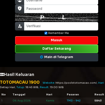
Remember Me
Masuk
Daftar Sekarang
Main di Telegram
Hasil Keluaran
TOTOMACAU 1900
Website:
https://poolstotomacao.com/
, Hari:
Setiap Hari
, Tutup:
18:45 WIB
, Result:
19:00 WIB
No
Tanggal
Hari
Pasaran
Result
1
06 Aug 2026
Kamis
TM3 - 942
5843