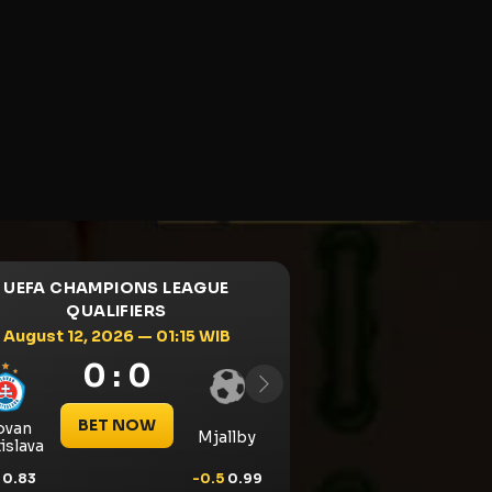
7/8/2026
6/8/2026
6/8/2026
E-FOOTBALL F24 ELITE CLUB
FRIENDLY
August 7, 2026 — 18:15 WIB
0 : 1
Next
BET NOW
-RB
e-Inter
ipzig
Milan
0
0.73
0.00
0.95