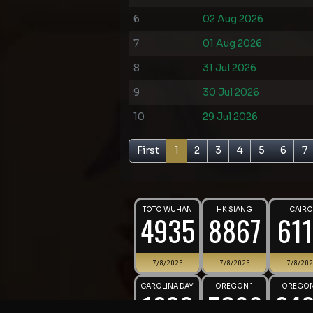
6
02 Aug 2026
7
01 Aug 2026
8
31 Jul 2026
9
30 Jul 2026
10
29 Jul 2026
First
1
2
3
4
5
6
7
TOTO WUHAN
HK SIANG
CAIR
4935
8867
61
7/8/2026
7/8/2026
7/8/20
CAROLINA DAY
OREGON 1
OREGON
1200
5398
24