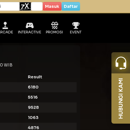
SELAMAT DATANG DI PRADA4D, PARADA4D TOGEL, SLOT ONLINE DAN LI
Masuk
Daftar
ARCADE
INTERACTIVE
PROMOSI
EVENT
00 WIB
Result
6180
5516
9528
1063
4876