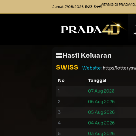
SELAMAT DATANG DI PRADA4D, PARADA
Jumat 7/08/2026 11:23:35
Hasil Keluaran
SWISS
Website:
http://lotterys
No
Tanggal
1
07 Aug 2026
2
06 Aug 2026
3
05 Aug 2026
4
04 Aug 2026
5
03 Aug 2026