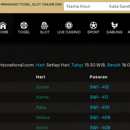
4D TOGEL, SLOT ONLINE DAN LIVE CASINO TERBAIK DI INDONESIA 2026
HOME
TOGEL
SLOT
LIVE CASINO
SPORT
SABUNG
wissnational.com
, Hari:
Setiap Hari
, Tutup:
15:30 WIB
, Result:
16:
Hari
Pasaran
Jumat
SWI - 412
Kamis
SWI - 411
Rabu
SWI - 410
Selasa
SWI - 409
Senin
SWI - 408