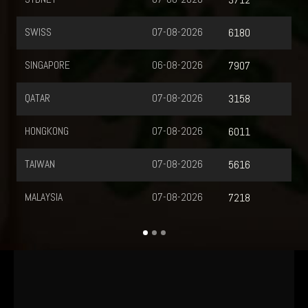
SWISS
07-08-2026
6180
SINGAPORE
06-08-2026
7907
QATAR
07-08-2026
3158
HONGKONG
07-08-2026
6011
TAIWAN
07-08-2026
5616
MALAYSIA
07-08-2026
7218