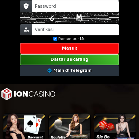
Remember Me
Masuk
Daftar Sekarang
Main di Telegram