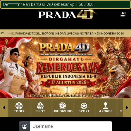
De*****n telah berhasil WD sebesar Rp.1.500.000
A4D, PARADA4D TOGEL, SLOT ONLINE DAN LIVE CASINO TERBAIK DI INDONESIA 2026
TOGEL
SLOT
LIVE CASINO
SPORT
ARCADE
SABU